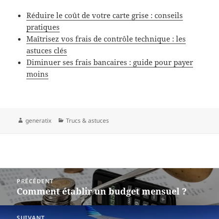
Réduire le coût de votre carte grise : conseils
pratiques
Maîtrisez vos frais de contrôle technique : les
astuces clés
Diminuer ses frais bancaires : guide pour payer
moins
Auteur
Catégories
generatix
Trucs & astuces
Navigation
PRÉCÉDENT
de
Comment établir un budget mensuel ?
Article
l’article
précédent :
SUIVANT