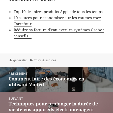
Top 10 des pires produits Apple de tous les temps
10 astuces pour économiser sur les courses chez
Carrefour
Réduire sa facture d’eau avec les systèmes Grohe :
conseils…
Auteur
Catégories
generatix
Trucs & astuces
Navigation
PRÉCÉDENT
de
Comment faire des économies en
Article
l’article
utilisant Vinted
précédent :
SUIVANT
Techniques pour prolonger la durée de
Article
vie de vos appareils électroménagers
suivant :