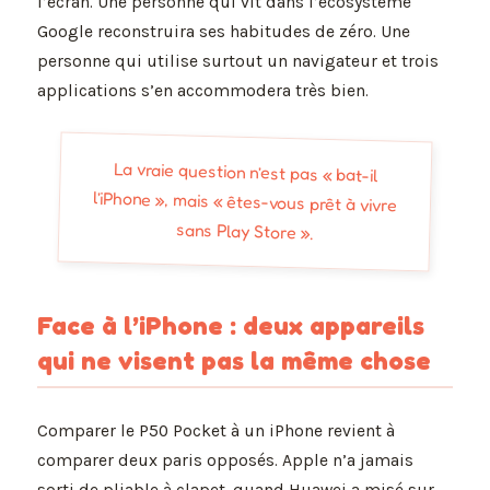
l’écran. Une personne qui vit dans l’écosystème
Google reconstruira ses habitudes de zéro. Une
personne qui utilise surtout un navigateur et trois
applications s’en accommodera très bien.
La vraie question n’est pas « bat-il
l’iPhone », mais « êtes-vous prêt à vivre
sans Play Store ».
Face à l’iPhone : deux appareils
qui ne visent pas la même chose
Comparer le P50 Pocket à un iPhone revient à
comparer deux paris opposés. Apple n’a jamais
sorti de pliable à clapet, quand Huawei a misé sur