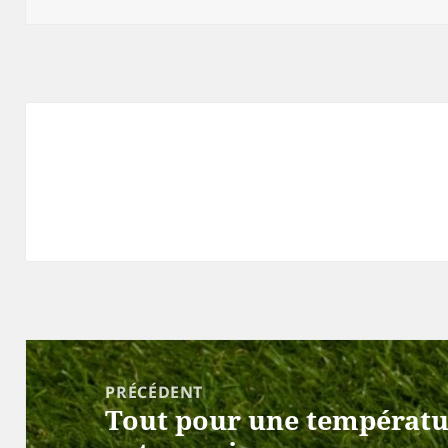
Navigation
de
PRÉCÉDENT
Tout pour une températur
l’article
Article