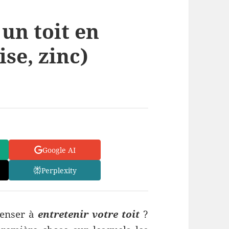
un toit en
ise, zinc)
Google AI
Perplexity
penser à
entretenir votre toit
?