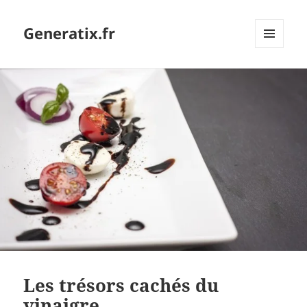
Generatix.fr
MENU
ET
WIDGETS
Les trésors cachés du
vinaigre