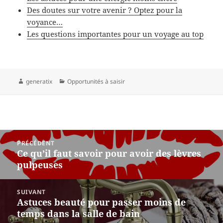
Des doutes sur votre avenir ? Optez pour la
voyance…
Les questions importantes pour un voyage au top
Auteur
Catégories
generatix
Opportunités à saisir
Navigation
PRÉCÉDENT
de
Ce qu’il faut savoir pour avoir des lèvres
Article
l’article
pulpeuses
précédent :
SUIVANT
Astuces beauté pour passer moins de
Article
temps dans la salle de bain
suivant :